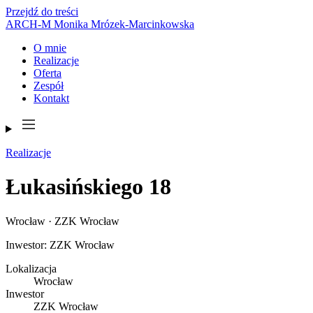
Przejdź do treści
ARCH-M
Monika Mrózek-Marcinkowska
O mnie
Realizacje
Oferta
Zespół
Kontakt
Realizacje
Łukasińskiego 18
Wrocław · ZZK Wrocław
Inwestor: ZZK Wrocław
Lokalizacja
Wrocław
Inwestor
ZZK Wrocław